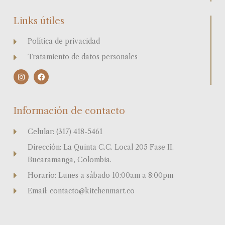
Links útiles
Política de privacidad
Tratamiento de datos personales
I
F
n
a
s
c
t
e
a
b
Información de contacto
g
o
r
o
a
k
Celular: (317) 418-5461
m
Dirección: La Quinta C.C. Local 205 Fase II.
Bucaramanga, Colombia.
Horario: Lunes a sábado 10:00am a 8:00pm
Email: contacto@kitchenmart.co