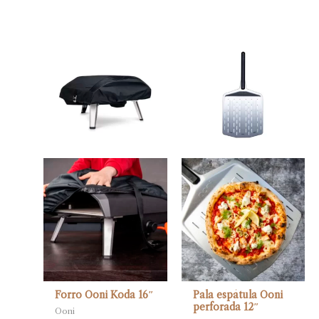
Forro Ooni Koda 16″
Pala espátula Ooni
perforada 12″
Ooni