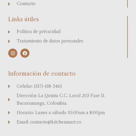
Contacto
Links útiles
Política de privacidad
Tratamiento de datos personales
I
F
n
a
s
c
t
e
a
b
Información de contacto
g
o
r
o
a
k
Celular: (317) 418-5461
m
Dirección: La Quinta C.C. Local 205 Fase II.
Bucaramanga, Colombia.
Horario: Lunes a sábado 10:00am a 8:00pm
Email: contacto@kitchenmart.co