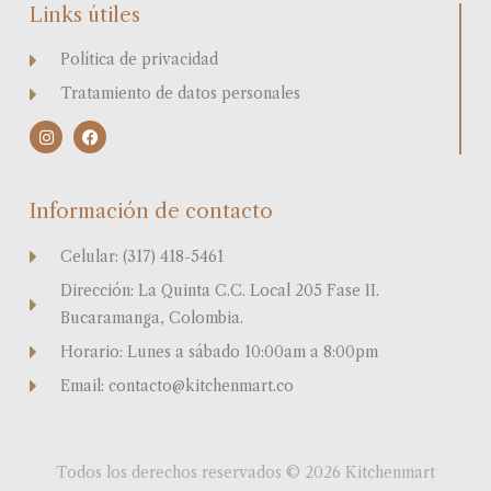
Links útiles
Política de privacidad
Tratamiento de datos personales
I
F
n
a
s
c
t
e
a
b
Información de contacto
g
o
r
o
a
k
Celular: (317) 418-5461
m
Dirección: La Quinta C.C. Local 205 Fase II.
Bucaramanga, Colombia.
Horario: Lunes a sábado 10:00am a 8:00pm
Email: contacto@kitchenmart.co
Todos los derechos reservados © 2026 Kitchenmart