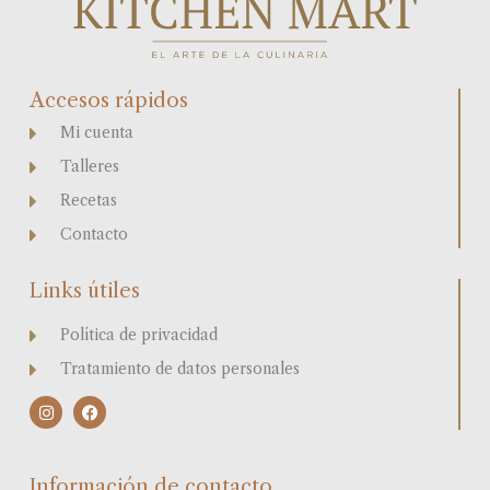
Accesos rápidos
Mi cuenta
Talleres
Recetas
Contacto
Links útiles
Política de privacidad
Tratamiento de datos personales
I
F
n
a
s
c
t
e
a
b
Información de contacto
g
o