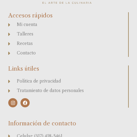
Accesos rápidos
Mi cuenta
Talleres
Recetas
Contacto
Links útiles
Política de privacidad
Tratamiento de datos personales
I
F
n
a
s
c
t
e
a
b
Información de contacto
g
o
r
o
a
k
Celular: (317) 418-5461
m