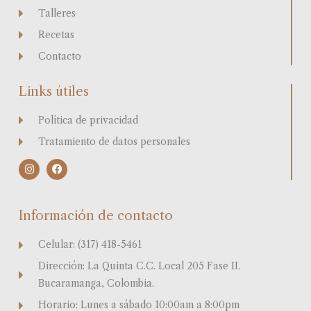
Talleres
Recetas
Contacto
Links útiles
Política de privacidad
Tratamiento de datos personales
I
F
n
a
s
c
t
e
a
b
Información de contacto
g
o
r
o
a
k
Celular: (317) 418-5461
m
Dirección: La Quinta C.C. Local 205 Fase II.
Bucaramanga, Colombia.
Horario: Lunes a sábado 10:00am a 8:00pm