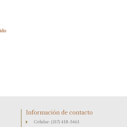
ido
Información de contacto
Celular: (317) 418-5461