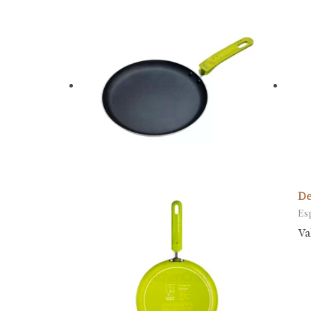
De
Es
Va