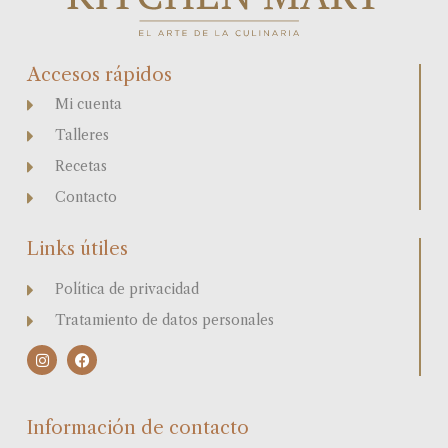
Accesos rápidos
Mi cuenta
Talleres
Recetas
Contacto
Links útiles
Política de privacidad
Tratamiento de datos personales
I
F
n
a
s
c
t
e
a
b
Información de contacto
g
o
r
o