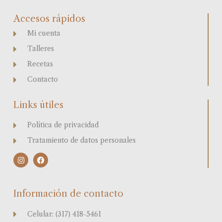
Accesos rápidos
Mi cuenta
Talleres
Recetas
Contacto
Links útiles
Política de privacidad
Tratamiento de datos personales
I
F
n
a
s
c
t
e
a
b
Información de contacto
g
o
r
o
a
k
Celular: (317) 418-5461
m