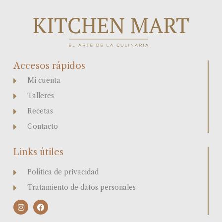
Accesos rápidos
Mi cuenta
Talleres
Recetas
Contacto
Links útiles
Política de privacidad
Tratamiento de datos personales
I
F
n
a
s
c