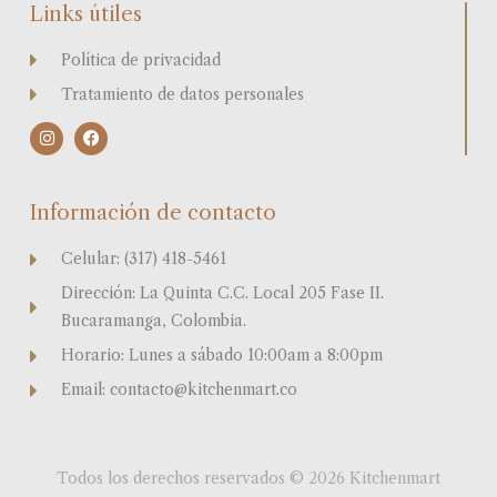
Links útiles
Política de privacidad
Tratamiento de datos personales
I
F
n
a
s
c
t
e
a
b
Información de contacto
g
o
r
o
a
k
Celular: (317) 418-5461
m
Dirección: La Quinta C.C. Local 205 Fase II.
Bucaramanga, Colombia.
Horario: Lunes a sábado 10:00am a 8:00pm
Email: contacto@kitchenmart.co
Todos los derechos reservados © 2026 Kitchenmart