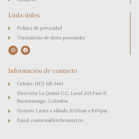
Links útiles
Política de privacidad
Tratamiento de datos personales
I
F
n
a
s
c
t
e
a
b
Información de contacto
g
o
r
o
a
k
Celular: (317) 418-5461
m
Dirección: La Quinta C.C. Local 205 Fase II.
Bucaramanga, Colombia.
Horario: Lunes a sábado 10:00am a 8:00pm
Email: contacto@kitchenmart.co