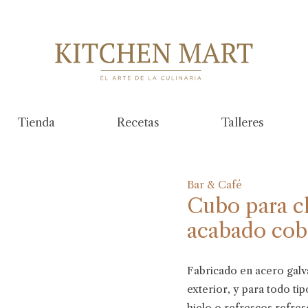
Tienda
Recetas
Talleres
Bar & Café
Cubo para c
acabado cob
Fabricado en acero galva
exterior, y para todo ti
hielo o refrescos refres