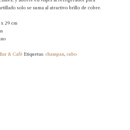
tillado solo se suma al atractivo brillo de cobre.
5 x 29 cm
as
ano
Bar & Café
Etiquetas:
champan
,
cubo