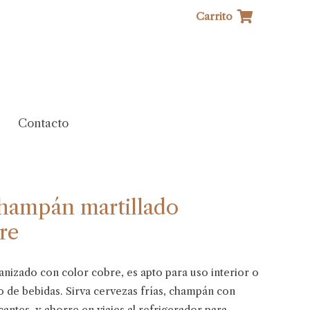
Carrito
Contacto
hampán martillado
re
nizado con color cobre, es apto para uso interior o
po de bebidas. Sirva cervezas frías, champán con
cantes, y ahorre en viajes al refrigerador para