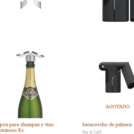
AGOTADO
pón para champán y vino
Sacacorcho de palanca
pumoso Kc
Bar & Café