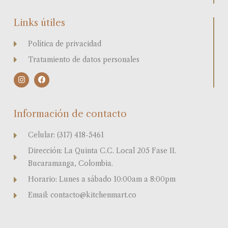
Links útiles
Política de privacidad
Tratamiento de datos personales
I
F
n
a
s
c
t
e
a
b
Información de contacto
g
o
r
o
a
k
Celular: (317) 418-5461
m
Dirección: La Quinta C.C. Local 205 Fase II.
Bucaramanga, Colombia.
Horario: Lunes a sábado 10:00am a 8:00pm
Email: contacto@kitchenmart.co