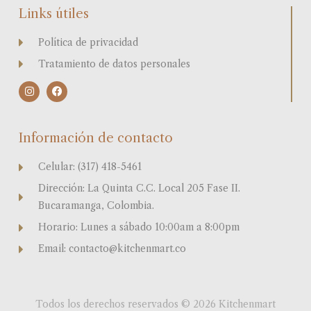
Links útiles
Política de privacidad
Tratamiento de datos personales
I
F
n
a
s
c
t
e
a
b
Información de contacto
g
o
r
o
a
k
Celular: (317) 418-5461
m
Dirección: La Quinta C.C. Local 205 Fase II.
Bucaramanga, Colombia.
Horario: Lunes a sábado 10:00am a 8:00pm
Email: contacto@kitchenmart.co
Todos los derechos reservados © 2026 Kitchenmart