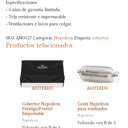
Especificaciones:
» 3 años de garantía limitada.
» Tela resistente e impermeable.
» Ventilaciones y lazos para colgar.
SKU:
AN0027
Categoría:
Napoleón
Etiqueta:
cobertor
Productos relacionados
AGOTADO
AGOTADO
Cobertor Napoleón
Cesta Napoleón
Prestige/Pro665
para rostizador
Empotrable
Napoleón
Napoleón
Valorado con
0
de 5
Valorado con
0
de 5