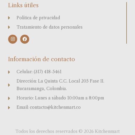
Links útiles
Política de privacidad
Tratamiento de datos personales
I
F
n
a
s
c
t
e
a
b
Información de contacto
g
o
r
o
a
k
Celular: (317) 418-5461
m
Dirección: La Quinta C.C. Local 205 Fase II.
Bucaramanga, Colombia.
Horario: Lunes a sábado 10:00am a 8:00pm
Email: contacto@kitchenmart.co
Todos los derechos reservados © 2026 Kitchenmart