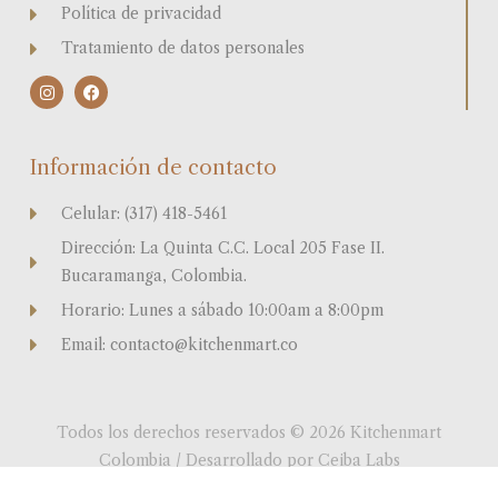
Política de privacidad
Tratamiento de datos personales
I
F
n
a
s
c
t
e
a
b
Información de contacto
g
o
r
o
a
k
Celular: (317) 418-5461
m
Dirección: La Quinta C.C. Local 205 Fase II.
Bucaramanga, Colombia.
Horario: Lunes a sábado 10:00am a 8:00pm
Email: contacto@kitchenmart.co
Todos los derechos reservados © 2026 Kitchenmart
Colombia / Desarrollado por Ceiba Labs