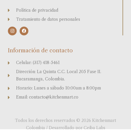
Política de privacidad
Tratamiento de datos personales
I
F
n
a
s
c
t
e
a
b
Información de contacto
g
o
r
o
a
k
Celular: (317) 418-5461
m
Dirección: La Quinta C.C. Local 205 Fase II.
Bucaramanga, Colombia.
Horario: Lunes a sábado 10:00am a 8:00pm
Email: contacto@kitchenmart.co
Todos los derechos reservados © 2026 Kitchenmart
Colombia / Desarrollado por Ceiba Labs