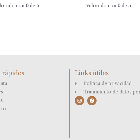
lorado con
0
de 5
Valorado con
0
de 5
 rápidos
Links útiles
nta
Política de privacidad
es
Tratamiento de datos pe
I
F
as
n
a
s
c
cto
t
e
a
b
g
o
r
o
a
k
m