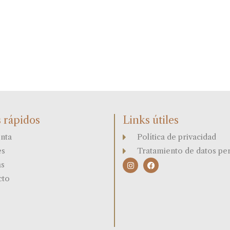
 rápidos
Links útiles
nta
Política de privacidad
es
Tratamiento de datos pe
I
F
as
n
a
s
c
cto
t
e
a
b
g
o
r
o
a
k
m