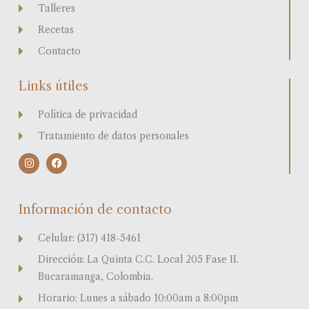
Talleres
Recetas
Contacto
Links útiles
Política de privacidad
Tratamiento de datos personales
I
F
n
a
s
c
t
e
a
b
Información de contacto
g
o
r
o
a
k
Celular: (317) 418-5461
m
Dirección: La Quinta C.C. Local 205 Fase II.
Bucaramanga, Colombia.
Horario: Lunes a sábado 10:00am a 8:00pm