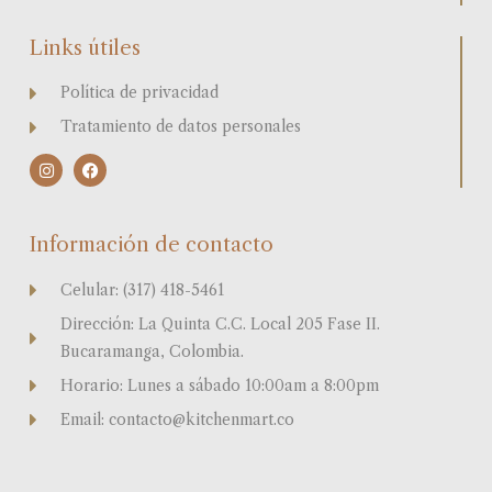
Links útiles
Política de privacidad
Tratamiento de datos personales
I
F
n
a
s
c
t
e
a
b
Información de contacto
g
o
r
o
a
k
Celular: (317) 418-5461
m
Dirección: La Quinta C.C. Local 205 Fase II.
Bucaramanga, Colombia.
Horario: Lunes a sábado 10:00am a 8:00pm
Email: contacto@kitchenmart.co