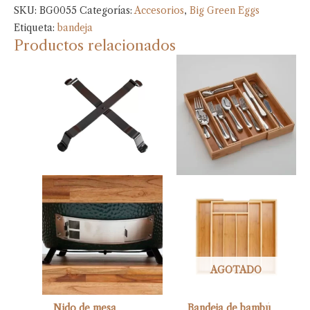
SKU:
BG0055
Categorías:
Accesorios
,
Big Green Eggs
Etiqueta:
bandeja
Productos relacionados
AGOTADO
Nido de mesa
Bandeja de bambú