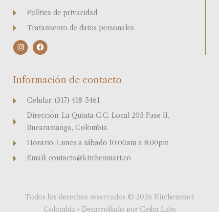
Política de privacidad
Tratamiento de datos personales
I
F
n
a
s
c
t
e
a
b
Información de contacto
g
o
r
o
a
k
Celular: (317) 418-5461
m
Dirección: La Quinta C.C. Local 205 Fase II.
Bucaramanga, Colombia.
Horario: Lunes a sábado 10:00am a 8:00pm
Email: contacto@kitchenmart.co
Todos los derechos reservados © 2026 Kitchenmart
Colombia / Desarrollado por Ceiba Labs