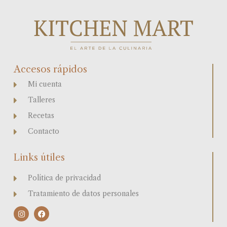
Accesos rápidos
Mi cuenta
Talleres
Recetas
Contacto
Links útiles
Política de privacidad
Tratamiento de datos personales
I
F
n
a
s
c