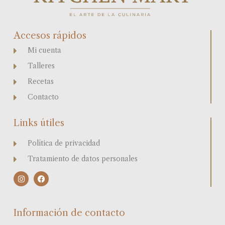
Accesos rápidos
Mi cuenta
Talleres
Recetas
Contacto
Links útiles
Política de privacidad
Tratamiento de datos personales
I
F
n
a
s
c
t
e
a
b
Información de contacto
g
o
r
o