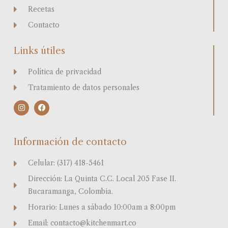
Recetas
Contacto
Links útiles
Política de privacidad
Tratamiento de datos personales
I
F
n
a
s
c
t
e
a
b
Información de contacto
g
o
r
o
a
k
Celular: (317) 418-5461
m
Dirección: La Quinta C.C. Local 205 Fase II.
Bucaramanga, Colombia.
Horario: Lunes a sábado 10:00am a 8:00pm
Email: contacto@kitchenmart.co