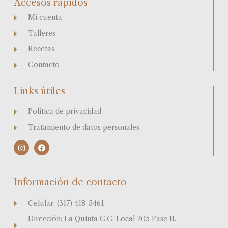
Accesos rápidos
Mi cuenta
Talleres
Recetas
Contacto
Links útiles
Política de privacidad
Tratamiento de datos personales
I
F
n
a
s
c
t
e
a
b
Información de contacto
g
o
r
o
a
k
Celular: (317) 418-5461
m
Dirección: La Quinta C.C. Local 205 Fase II.