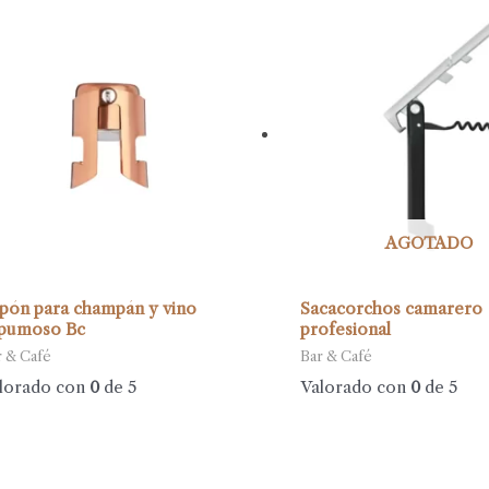
AGOTADO
pón para champán y vino
Sacacorchos camarero
pumoso Bc
profesional
r & Café
Bar & Café
lorado con
0
de 5
Valorado con
0
de 5