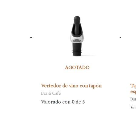
AGOTADO
Vertedor de vino con tapón
Ta
es
Bar & Café
Ba
Valorado con
0
de 5
Va