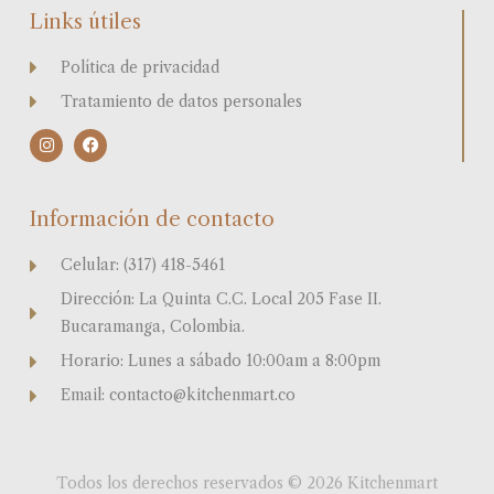
Links útiles
Política de privacidad
Tratamiento de datos personales
I
F
n
a
s
c
t
e
a
b
Información de contacto
g
o
r
o
a
k
Celular: (317) 418-5461
m
Dirección: La Quinta C.C. Local 205 Fase II.
Bucaramanga, Colombia.
Horario: Lunes a sábado 10:00am a 8:00pm
Email: contacto@kitchenmart.co
Todos los derechos reservados © 2026 Kitchenmart