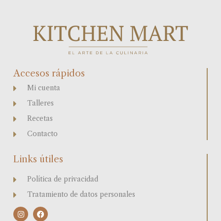
Accesos rápidos
Mi cuenta
Talleres
Recetas
Contacto
Links útiles
Política de privacidad
Tratamiento de datos personales
I
F
n
a